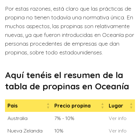
Por estas razones, está claro que las prácticas de
propina no tienen todavía una normativa única. En
muchos aspectos, las propinas son relativamente
nuevas, ya que fueron introducidas en Oceanía por
personas procedentes de empresas que dan
propinas, sobre todo estadounidenses.
Aquí tenéis el resumen de la
tabla de propinas en Oceanía
Pais
Precio propina
Lugar
Pais
Precio propina
Lugar
Australia
7% - 10%
Ver info
Nueva Zelanda
10%
Ver info