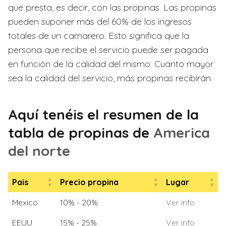
que presta, es decir, con las propinas. Las propinas
pueden suponer más del 60% de los ingresos
totales de un camarero. Esto significa que la
persona que recibe el servicio puede ser pagada
en función de la calidad del mismo. Cuanto mayor
sea la calidad del servicio, más propinas recibirán.
Aquí tenéis el resumen de la
tabla de propinas de
America
del norte
Pais
Precio propina
Lugar
Pais
Precio propina
Lugar
Mexico
10% - 20%
Ver info
EEUU
15% - 25%
Ver info